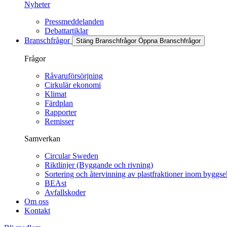
Nyheter
Pressmeddelanden
Debattartiklar
Branschfrågor
Stäng Branschfrågor
Öppna Branschfrågor
Frågor
Råvaruförsörjning
Cirkulär ekonomi
Klimat
Färdplan
Rapporter
Remisser
Samverkan
Circular Sweden
Riktlinjer (Byggande och rivning)
Sortering och återvinning av plastfraktioner inom byggse
BEAst
Avfallskoder
Om oss
Kontakt