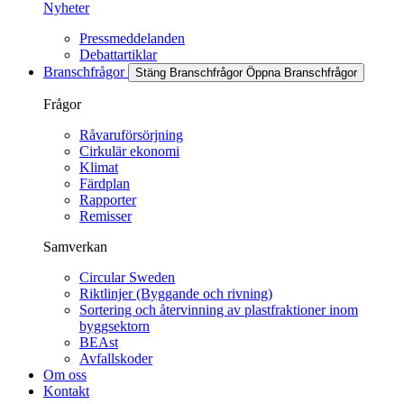
Nyheter
Pressmeddelanden
Debattartiklar
Branschfrågor
Stäng Branschfrågor
Öppna Branschfrågor
Frågor
Råvaruförsörjning
Cirkulär ekonomi
Klimat
Färdplan
Rapporter
Remisser
Samverkan
Circular Sweden
Riktlinjer (Byggande och rivning)
Sortering och återvinning av plastfraktioner inom
byggsektorn
BEAst
Avfallskoder
Om oss
Kontakt