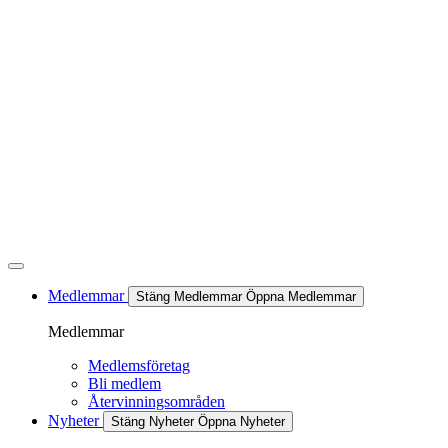
Hoppa
till
innehåll
Medlemmar
Stäng Medlemmar
Öppna Medlemmar
Medlemmar
Medlemsföretag
Bli medlem
Återvinningsområden
Nyheter
Stäng Nyheter
Öppna Nyheter