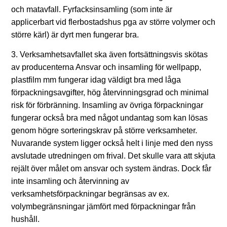
och matavfall. Fyrfacksinsamling (som inte är
applicerbart vid flerbostadshus pga av större volymer och
större kärl) är dyrt men fungerar bra.
3. Verksamhetsavfallet ska även fortsättningsvis skötas
av producenterna Ansvar och insamling för wellpapp,
plastfilm mm fungerar idag väldigt bra med låga
förpackningsavgifter, hög återvinningsgrad och minimal
risk för förbränning. Insamling av övriga förpackningar
fungerar också bra med något undantag som kan lösas
genom högre sorteringskrav på större verksamheter.
Nuvarande system ligger också helt i linje med den nyss
avslutade utredningen om frival. Det skulle vara att skjuta
rejält över målet om ansvar och system ändras. Dock får
inte insamling och återvinning av
verksamhetsförpackningar begränsas av ex.
volymbegränsningar jämfört med förpackningar från
hushåll.