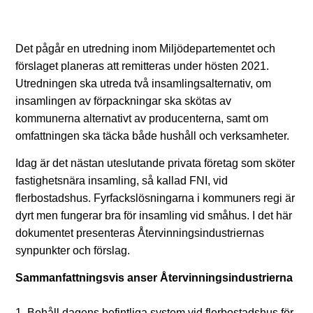
Det pågår en utredning inom Miljödepartementet och
förslaget planeras att remitteras under hösten 2021.
Utredningen ska utreda två insamlingsalternativ, om
insamlingen av förpackningar ska skötas av
kommunerna alternativt av producenterna, samt om
omfattningen ska täcka både hushåll och verksamheter.
Idag är det nästan uteslutande privata företag som sköter
fastighetsnära insamling, så kallad FNI, vid
flerbostadshus. Fyrfackslösningarna i kommuners regi är
dyrt men fungerar bra för insamling vid småhus. I det här
dokumentet presenteras Återvinningsindustriernas
synpunkter och förslag.
Sammanfattningsvis anser Återvinningsindustrierna
1. Behåll dagens befintliga system vid flerbostadshus för