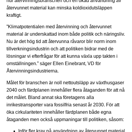
hur återvinningsbranschen och en ökad användning av
återvunnet material kan minska koldioxidutsläppen
kraftigt.
”Klimatpotentialen med återvinning och återvunnet
material är underskattad inom både politik och näringsliv.
Nu är det hög tid att återvunna råvaror blir norm inom
tillverkningsindustrin och att politiken bidrar med de
lösningar vi efterfrågar för att kunna växla upp takten i
omställningen.” säger Ellen Einebrant, VD för
Återvinningsindustrierna.
Målet för branschen är noll nettoutsläpp av växthusgaser
2040 och färdplanen innehåller flera åtaganden för att nå
det målet. Bland annat ska företagens alla
inrikestransporter vara fossilfria senast år 2030. För att
öka cirkulariteten innehåller färdplanen både egna
åtaganden men också uppmaningar till politiken, såsom:
Inför fler krav på användning av återvunnet material