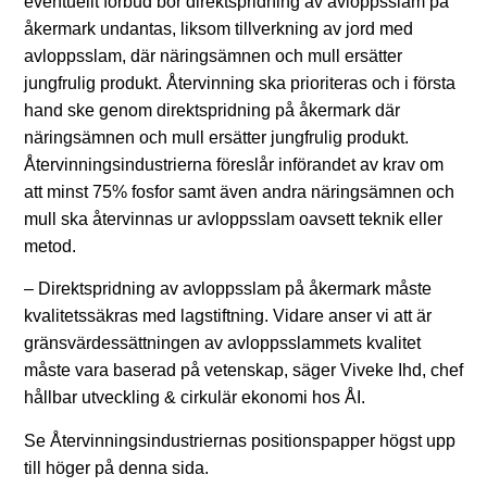
eventuellt förbud bör direktspridning av avloppsslam på
åkermark undantas, liksom tillverkning av jord med
avloppsslam, där näringsämnen och mull ersätter
jungfrulig produkt. Återvinning ska prioriteras och i första
hand ske genom direktspridning på åkermark där
näringsämnen och mull ersätter jungfrulig produkt.
Återvinningsindustrierna föreslår införandet av krav om
att minst 75% fosfor samt även andra näringsämnen och
mull ska återvinnas ur avloppsslam oavsett teknik eller
metod.
– Direktspridning av avloppsslam på åkermark måste
kvalitetssäkras med lagstiftning. Vidare anser vi att är
gränsvärdessättningen av avloppsslammets kvalitet
måste vara baserad på vetenskap, säger Viveke Ihd, chef
hållbar utveckling & cirkulär ekonomi hos ÅI.
Se Återvinningsindustriernas positionspapper högst upp
till höger på denna sida.