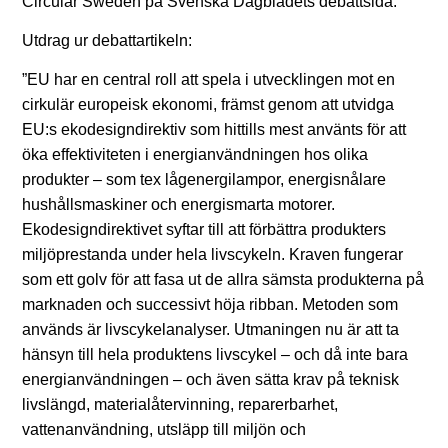
Circular Sweden på Svenska Dagbladets debattsida.
Utdrag ur debattartikeln:
”EU har en central roll att spela i utvecklingen mot en
cirkulär europeisk ekonomi, främst genom att utvidga
EU:s ekodesigndirektiv som hittills mest använts för att
öka effektiviteten i energianvändningen hos olika
produkter – som tex lågenergilampor, energisnålare
hushållsmaskiner och energismarta motorer.
Ekodesigndirektivet syftar till att förbättra produkters
miljöprestanda under hela livscykeln. Kraven fungerar
som ett golv för att fasa ut de allra sämsta produkterna på
marknaden och successivt höja ribban. Metoden som
används är livscykelanalyser. Utmaningen nu är att ta
hänsyn till hela produktens livscykel – och då inte bara
energianvändningen – och även sätta krav på teknisk
livslängd, materialåtervinning, reparerbarhet,
vattenanvändning, utsläpp till miljön och