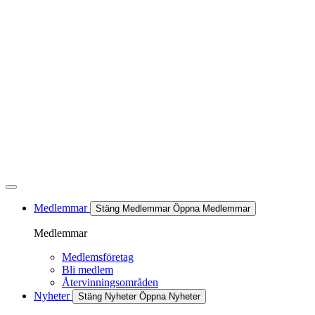
Hoppa
till
innehåll
Medlemmar
Stäng Medlemmar
Öppna Medlemmar
Medlemmar
Medlemsföretag
Bli medlem
Återvinningsområden
Nyheter
Stäng Nyheter
Öppna Nyheter