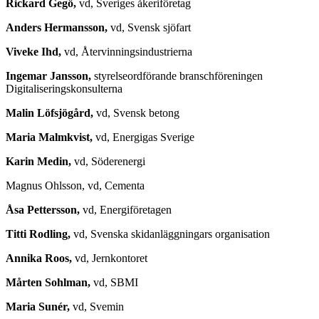
Rickard Gegö,
vd, Sveriges åkeriföretag
Anders Hermansson,
vd, Svensk sjöfart
Viveke Ihd,
vd, Återvinningsindustrierna
Ingemar Jansson,
styrelseordförande branschföreningen
Digitaliseringskonsulterna
Malin Löfsjögård,
vd, Svensk betong
Maria Malmkvist,
vd, Energigas Sverige
Karin Medin,
vd, Söderenergi
Magnus Ohlsson, vd, Cementa
Åsa Pettersson,
vd, Energiföretagen
Titti Rodling,
vd, Svenska skidanläggningars organisation
Annika Roos,
vd, Jernkontoret
Mårten Sohlman,
vd, SBMI
Maria Sunér,
vd, Svemin