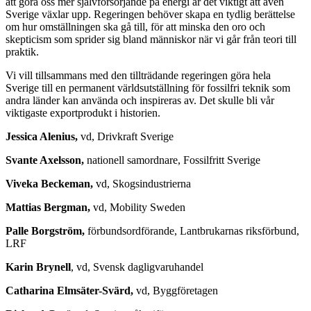
att göra oss mer självförsörjande på energi är det viktigt att även
Sverige växlar upp. ­Regeringen behöver skapa en tydlig berättelse
om hur omställningen ska gå till, för att minska den oro och
skepticism som sprider sig bland människor när vi går från teori till
praktik.
Vi vill tillsammans med den till­trädande regeringen göra hela
Sverige till en permanent världsutställning för fossilfri teknik som
andra länder kan använda och inspireras av. Det skulle bli vår
viktigaste exportprodukt i historien.
Jessica Alenius,
vd, Drivkraft Sverige
Svante Axelsson,
nationell samordnare, Fossilfritt Sverige
Viveka Beckeman,
vd, Skogsindustrierna
Mattias Bergman,
vd, Mobility Sweden
Palle Borgström,
förbundsordförande, Lantbrukarnas riksförbund,
LRF
Karin Brynell
, vd, Svensk dagligvaruhandel
Catharina Elmsäter-Svärd,
vd, Byggföretagen