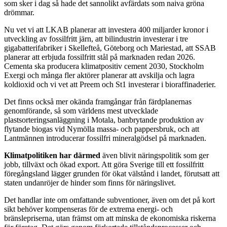
som sker i dag så hade det sannolikt avfärdats som naiva gröna
drömmar.
Nu vet vi att LKAB planerar att investera 400 miljarder kronor i
utveckling av fossilfritt järn, att bilindustrin investerar i tre
gigabatterifabriker i Skellefteå, Göteborg och Mariestad, att SSAB
planerar att erbjuda fossilfritt stål på marknaden redan 2026.
Cementa ska producera klimatpositiv cement 2030, Stockholm
Exergi och många fler aktörer planerar att avskilja och lagra
koldioxid och vi vet att Preem och St1 investerar i bioraffinaderier.
Det finns också mer okända framgångar från färdplanernas
genomförande, så som världens mest utvecklade
plastsorteringsanläggning i Motala, banbrytande produktion av
flytande biogas vid Nymölla massa- och pappers­bruk, och att
Lantmännen introducerar fossilfri mineralgödsel på marknaden.
Klimatpolitiken har därmed
även blivit näringspolitik som ger
jobb, tillväxt och ökad export. Att göra Sverige till ett fossilfritt
föregångsland lägger grunden för ökat välstånd i landet, förutsatt att
staten undanröjer de hinder som finns för näringslivet.
Det handlar inte om omfattande subventioner, även om det på kort
sikt behöver kompenseras för de extrema energi- och
bränslepriserna, utan främst om att minska de ekonomiska riskerna