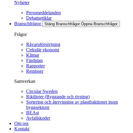
Nyheter
Pressmeddelanden
Debattartiklar
Branschfrågor
Stäng Branschfrågor
Öppna Branschfrågor
Frågor
Råvaruförsörjning
Cirkulär ekonomi
Klimat
Färdplan
Rapporter
Remisser
Samverkan
Circular Sweden
Riktlinjer (Byggande och rivning)
Sortering och återvinning av plastfraktioner inom
byggsektorn
BEAst
Avfallskoder
Om oss
Kontakt