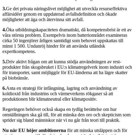
3.
Ge det privata näringslivet möjlighet att utveckla resurseffektiva
affärsidéer genom en uppdaterad avfalls­definition och ökade
möjligheter att äga och återvinna sitt avfall.
4.
Öka utbildningskapaciteten ­dramatiskt, då kompetensbrist är ett av
våra största problem. Exempelvis inom batteriområdet examineras
cirka 50 ingenjörer årligen samtidigt som behovet uppskattas till
minst 1 500. Undanröj hinder för att använda utländsk
expertkompetens.
5.
Driv aktivt frågan om att kunna stödja användningen av rest­
produkter från skogsbruket i EU:s klimatregelverk inom industri och
för transporter, samt möjliggör för EU-länderna att ha lägre skatter
på biobränsle.
6.
Anta en strategi för infångning, lagring och användning av
koldioxid från industrins och värmeverkens rökgaser så att
produktionen blir klimatneutral eller klimatpositiv.
Regeringen behöver också skapa en tydlig berättelse om hur
omställningen ska gå till, för att minska den oro och skepticism som
sprider sig bland människor när vi nu går från teori till praktik.
Nu när EU höjer ambitionerna
för att minska utsläppen och för