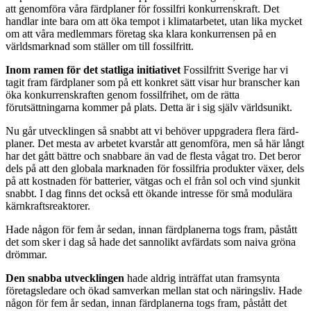
att genomföra våra färdplaner för fossilfri konkurrenskraft. Det
handlar inte bara om att öka tempot i klimatarbetet, utan lika mycket
om att våra medlemmars företag ska klara konkurrensen på en
världsmarknad som ställer om till fossil­fritt.
Inom ramen för det statliga initiativet
Fossilfritt Sverige har vi
tagit fram färdplaner som på ett konkret sätt visar hur branscher kan
öka konkurrenskraften genom fossilfrihet, om de rätta
förutsättningarna kommer på plats. Detta är i sig själv världsunikt.
Nu går utvecklingen så snabbt att vi behöver uppgradera flera färd­
planer. Det mesta av arbetet kvarstår att genomföra, men så här långt
har det gått bättre och snabbare än vad de flesta vågat tro. Det beror
dels på att den globala marknaden för fossilfria produkter växer, dels
på att kostnaden för batterier, vätgas och el från sol och vind sjunkit
snabbt. I dag finns det också ett ökande intresse för små modulära
kärnkraftsreaktorer.
Hade någon för fem år sedan, innan färdplanerna togs fram, påstått
det som sker i dag så hade det sannolikt avfärdats som naiva gröna
drömmar.
Den snabba utvecklingen
hade aldrig inträffat utan framsynta
företags­ledare och ökad samverkan mellan stat och näringsliv. Hade
någon för fem år sedan, innan färdplanerna togs fram, påstått det