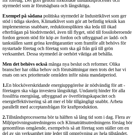
för företag. Det görs genom förkortade tillståndsprocesser och
styrmedel som är förutsägbara och långsiktiga.
Exempel på sådana
politiska styrmedel är Industriklivet som ger
stöd i tidiga skeden, Klimatklivet som gör att befintlig teknik kan
implementeras snabbare, reduktionsplikten ska leda till ökad
efterfrågan på biodrivmedel, även till flyget, stöd till fossiloberoende
fordon genom stöd för köp av fordon och utbyggnad av ladd- och
tank­ställen samt gröna kreditgarantier som framför allt behövs för
nystartade företag och företag som ska gå från grå till grön
verksamhet. Dessa styrmedel är oerhört viktiga att behålla.
Men det behövs också
många nya beslut och reformer. Olika
branscher har olika behov och förutsättningar men trots det har vi
enats om sex prioriterade områden inför nästa mandatperiod.
1.
En blocköverskridande energi­uppgörelse är nödvändig för att ­
företagen ska våga investera lång­siktigt. Undanröj hinder för alla
fossilfria energislag, utbyggnad av överföringskapacitet och
energieffektivisering så att mer el blir tillgängligt snabbt. Arbeta
parallellt med acceptansfrågan för kraftproduktion.
2.
Tillståndsprocesserna bör ta ­hälften så lång tid som i dag. Flera av
Miljöprövningsutredningens och Klimaträttsutredningens förslag bör
genomföras omgående, exempel­vis så att företag som ställer om en
del av sin verksamhet inte leder till omprövning av hela tillståndet.