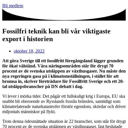
Bli medlem
Fossilfri teknik kan bli vår viktigaste
export i historien
oktober 18, 2022
Att göra Sverige till ett fossilfritt föregångsland lägger grunden
för ökat välstånd. Våra näringsområden står för drygt 70
procent av de svenska utsläppen av växthusgaser. Nu måste den
nya regeringen gasa på i klimat­omställningen, i stället för att
bromsa in, skriver företrädare för Fossil­fritt Sverige och ett 20-
tal utsläppsbranscher på DN debatt i dag.
Vi lever i mörka tider. Det pågår ett full­skaligt krig i Europa, EU ska
snabbt bli oberoende av Rysslands fossila bränslen, samtidigt som
klimatrelaterade naturkatastrofer förstör egendom, skördar och driver
miljontals människor på flykt.
Trots denna ödesmättade situation är 22 branscher, som står för drygt
70 procent av de svenska utsläppen av växthusgaser, fast beslutade