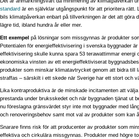
Det är anmärkningsvärt då minimering av klimat­påverkan u
standard
är en självklar utgångs­punkt för att prioritera rätt
bils klimat­påverkan enbart på tillverkningen är det att gör
lägre tid, ibland hundra år eller mer.
Ett exempel
på lösningar som missgynnas är produkter so
Potentialen för energi­effektivisering i svenska byggnader ä
effektivisering skulle kunna spara 53 terawattimmar energi om
ekonomiska vinsten av ett energi­effektiviserat byggnads­bes
produkter som minskar klimat­avtrycket genom att bidra till
straffas – särskilt i ett skede när Sverige har ett stort och 
Lika kontraproduktiva är de minskade incitamenten att välja
prestanda under bruksskedet och när byggnaden tjänat ut be
nu föreslagna gränsvärdet styr inte mot byggnader med lång 
och renoverings­behov samt mot val av produkter som kan åte
Snarare finns risk för att producenter av produkter som mins
effektiva och cirkulära missgynnas. Produkter med högre to