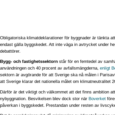
Obligatoriska klimatdeklarationer för byggnader är tänkta a
endast gälla byggskedet. Att inte väga in avtrycket under hel
debattörer.
Bygg- och fastighetssektorn
står för en femtedel av samhäl
användningen och 40 procent av avfalls­mängderna,
enligt B
sektorn är avgörande för att Sverige ska nå målen i Parisav
att Sverige klarar det nationella målet om klimat­neutralitet
Därför är det viktigt och välkommet att det finns ambition at
nybyggnation. Besvikelsen blev dock stor när
Boverket
före
påverkan i byggskedet. Prestandan under resten av livscyk