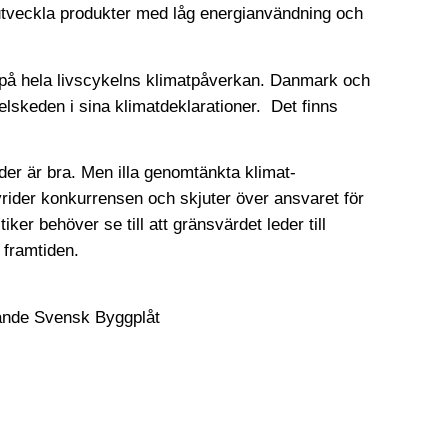
utveckla produkter med låg energi­användning och
på hela livscykelns klimat­påverkan. Danmark och
l­skeden i sina klimat­deklarationer. Det finns
er är bra. Men illa genomtänkta klimat­
vrider konkurrensen och skjuter över ansvaret för
ker behöver se till att gränsvärdet leder till
i framtiden.
örande Svensk Byggplåt