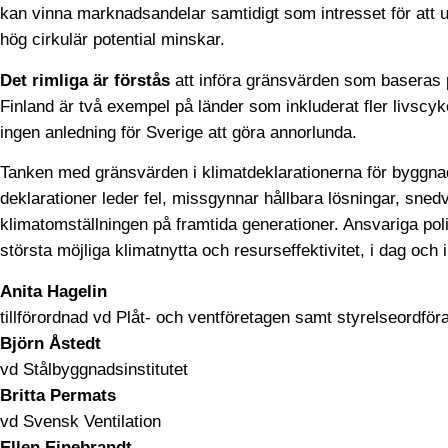
kan vinna marknads­andelar samtidigt som intresset för att 
hög cirkulär potential minskar.
Det rimliga är förstås
att införa gränsvärden som baseras 
Finland är två exempel på länder som inkluderat fler livscyke
ingen anledning för Sverige att göra annorlunda.
Tanken med gränsvärden i klimat­deklarationerna för byggnad
deklarationer leder fel, missgynnar hållbara lösningar, sned
klimat­omställningen på framtida generationer. Ansvariga politi
största möjliga klimat­nytta och resurs­effektivitet, i dag och 
Anita Hagelin
tillförordnad vd Plåt- och ventföretagen samt styrelse­ordf
Björn Åstedt
vd Stålbyggnadsinstitutet
Britta Permats
vd Svensk Ventilation
Ellen Einebrandt