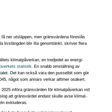
tt få ner utsläppen, men gränsvärdena föreslås
a livslängden blir illa genomtänkt, skriver flera
lets klimat­påverkan, en tredjedel av energi­
overkets statistik
. En snabb omställning av
talet. Det kan också vara den pusselbit som gör
 2045, något som annars verkar alltmer osäkert.
t 2025 införa gränsvärden för klimat­påverkan vid
slog att gränsvärdet endast skulle avse klimat­
eln exkluderas.