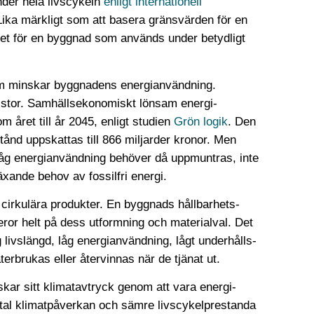
nder hela livscykeln
enligt internationell
. Lika märkligt som att basera gränsvärden för en
a det för en byggnad som används under betydligt
m minskar byggnadens energi­användning.
r stor. Samhälls­ekonomiskt lönsam energi­
 året till år 2045, enligt studien
Grön logik
. Den
tånd uppskattas till 866 miljarder kronor. Men
 låg energi­användning behöver då uppmuntras, inte
växande behov av fossilfri energi.
 cirkulära produkter. En byggnads hållbarhets­
ror helt på dess utformning och materialval. Det
livslängd, låg energi­användning, lågt underhålls-
rbrukas eller återvinnas när de tjänat ut.
kar sitt klimat­avtryck genom att vara energi­
tal klimat­påverkan och sämre livscykel­prestanda