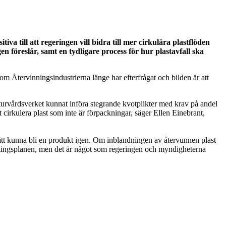
a till att regeringen vill bidra till mer cirkulära plastflöden
föreslår, samt en tydligare process för hur plastavfall ska
m Återvinningsindustrierna länge har efterfrågat och bilden är att
turvårdsverket kunnat införa stegrande kvotplikter med krav på andel
t cirkulera plast som inte är förpackningar, säger Ellen Einebrant,
ert sätt kunna bli en produkt igen. Om inblandningen av återvunnen plast
 handlingsplanen, men det är något som regeringen och myndigheterna