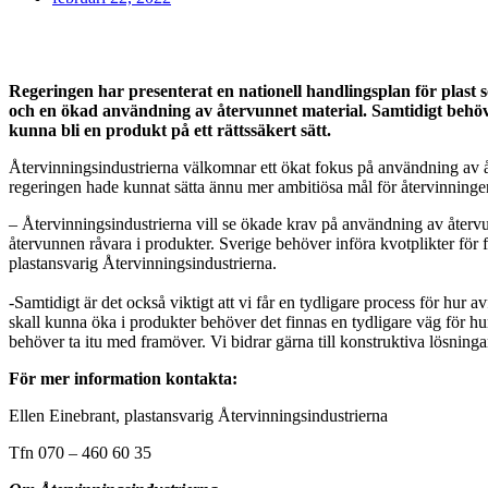
Regeringen har presenterat en nationell handlingsplan för plast so
och en ökad användning av återvunnet material. Samtidigt behövs 
kunna bli en produkt på ett rättssäkert sätt.
Återvinningsindustrierna välkomnar ett ökat fokus på användning av åt
regeringen hade kunnat sätta ännu mer ambitiösa mål för återvinning
– Återvinningsindustrierna vill se ökade krav på användning av återv
återvunnen råvara i produkter. Sverige behöver införa kvotplikter för fl
plastansvarig Återvinningsindustrierna.
-Samtidigt är det också viktigt att vi får en tydligare process för hur a
skall kunna öka i produkter behöver det finnas en tydligare väg för hur
behöver ta itu med framöver. Vi bidrar gärna till konstruktiva lösninga
För mer information kontakta:
Ellen Einebrant, plastansvarig Återvinningsindustrierna
Tfn 070 – 460 60 35