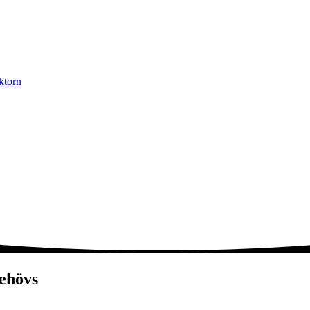
ktorn
ehövs