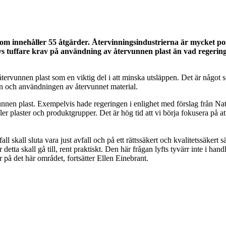
m innehåller 55 åtgärder. Återvinningsindustrierna är mycket positiv
tuffare krav på användning av återvunnen plast än vad regeringen 
ervunnen plast som en viktig del i att minska utsläppen. Det är något so
en och användningen av återvunnet material.
unnen plast. Exempelvis hade regeringen i enlighet med förslag från Na
er plaster och produktgrupper. Det är hög tid att vi börja fokusera på at
vfall skall sluta vara just avfall och på ett rättssäkert och kvalitetssäk
 detta skall gå till, rent praktiskt. Den här frågan lyfts tyvärr inte i
r på det här området, fortsätter Ellen Einebrant.