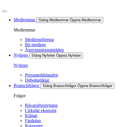
Hoppa
till
innehåll
Medlemmar
Stäng Medlemmar
Öppna Medlemmar
Medlemmar
Medlemsföretag
Bli medlem
Återvinningsområden
Nyheter
Stäng Nyheter
Öppna Nyheter
Nyheter
Pressmeddelanden
Debattartiklar
Branschfrågor
Stäng Branschfrågor
Öppna Branschfrågor
Frågor
Råvaruförsörjning
Cirkulär ekonomi
Klimat
Färdplan
Rapporter