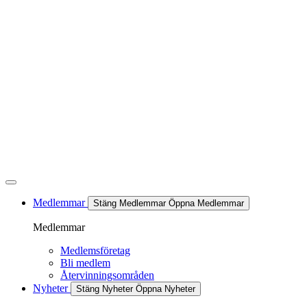
Hoppa
till
innehåll
Medlemmar
Stäng Medlemmar
Öppna Medlemmar
Medlemmar
Medlemsföretag
Bli medlem
Återvinningsområden
Nyheter
Stäng Nyheter
Öppna Nyheter