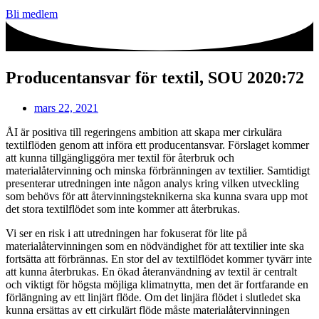
Bli medlem
Producentansvar för textil, SOU 2020:72
mars 22, 2021
ÅI är positiva till regeringens ambition att skapa mer cirkulära
textilflöden genom att införa ett producentansvar. Förslaget kommer
att kunna tillgängliggöra mer textil för återbruk och
materialåtervinning och minska förbränningen av textilier. Samtidigt
presenterar utredningen inte någon analys kring vilken utveckling
som behövs för att återvinningsteknikerna ska kunna svara upp mot
det stora textilflödet som inte kommer att återbrukas.
Vi ser en risk i att utredningen har fokuserat för lite på
materialåtervinningen som en nödvändighet för att textilier inte ska
fortsätta att förbrännas. En stor del av textilflödet kommer tyvärr inte
att kunna återbrukas. En ökad återanvändning av textil är centralt
och viktigt för högsta möjliga klimatnytta, men det är fortfarande en
förlängning av ett linjärt flöde. Om det linjära flödet i slutledet ska
kunna ersättas av ett cirkulärt flöde måste materialåtervinningen