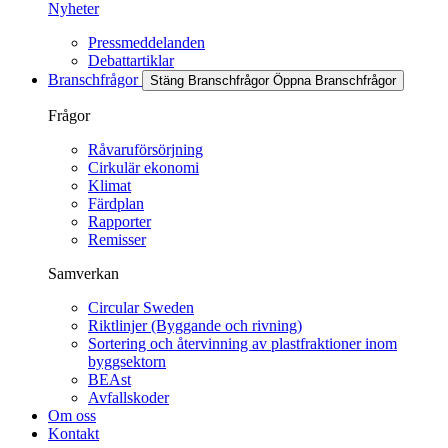
Nyheter
Pressmeddelanden
Debattartiklar
Branschfrågor
Stäng Branschfrågor
Öppna Branschfrågor
Frågor
Råvaruförsörjning
Cirkulär ekonomi
Klimat
Färdplan
Rapporter
Remisser
Samverkan
Circular Sweden
Riktlinjer (Byggande och rivning)
Sortering och återvinning av plastfraktioner inom
byggsektorn
BEAst
Avfallskoder
Om oss
Kontakt