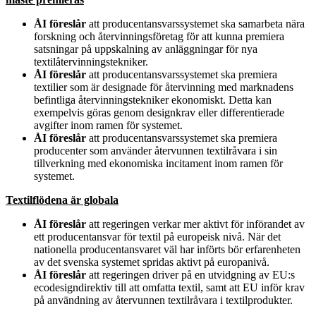
ÅI föreslår
att producentansvarssystemet ska samarbeta nära
forskning och återvinningsföretag för att kunna premiera
satsningar på uppskalning av anläggningar för nya
textilåtervinningstekniker.
ÅI föreslår
att producentansvarssystemet ska premiera
textilier som är designade för återvinning med marknadens
befintliga återvinningstekniker ekonomiskt. Detta kan
exempelvis göras genom designkrav eller differentierade
avgifter inom ramen för systemet.
ÅI föreslår
att producentansvarssystemet ska premiera
producenter som använder återvunnen textilråvara i sin
tillverkning med ekonomiska incitament inom ramen för
systemet.
Textilflödena är globala
ÅI föreslår
att regeringen verkar mer aktivt för införandet av
ett producentansvar för textil på europeisk nivå. När det
nationella producentansvaret väl har införts bör erfarenheten
av det svenska systemet spridas aktivt på europanivå.
ÅI föreslår
att regeringen driver på en utvidgning av EU:s
ecodesigndirektiv till att omfatta textil, samt att EU inför krav
på användning av återvunnen textilråvara i textilprodukter.