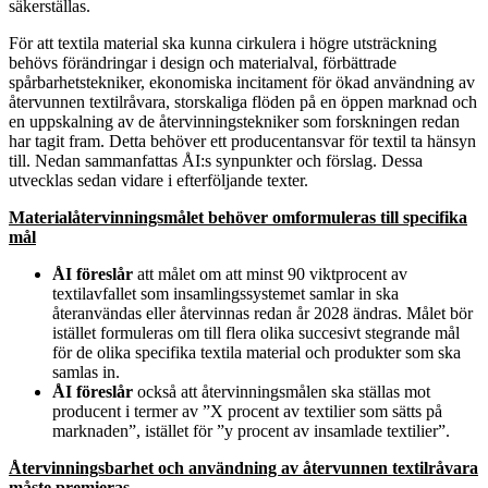
säkerställas.
För att textila material ska kunna cirkulera i högre utsträckning
behövs förändringar i design och materialval, förbättrade
spårbarhetstekniker, ekonomiska incitament för ökad användning av
återvunnen textilråvara, storskaliga flöden på en öppen marknad och
en uppskalning av de återvinningstekniker som forskningen redan
har tagit fram. Detta behöver ett producentansvar för textil ta hänsyn
till. Nedan sammanfattas ÅI:s synpunkter och förslag. Dessa
utvecklas sedan vidare i efterföljande texter.
Materialåtervinningsmålet behöver omformuleras till specifika
mål
ÅI föreslår
att målet om att minst 90 viktprocent av
textilavfallet som insamlingssystemet samlar in ska
återanvändas eller återvinnas redan år 2028 ändras. Målet bör
istället formuleras om till flera olika succesivt stegrande mål
för de olika specifika textila material och produkter som ska
samlas in.
ÅI föreslår
också att återvinningsmålen ska ställas mot
producent i termer av ”X procent av textilier som sätts på
marknaden”, istället för ”y procent av insamlade textilier”.
Återvinningsbarhet och användning av återvunnen textilråvara
måste premieras