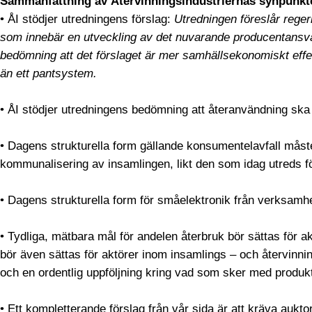
Sammanfattning av Återvinningsindustriernas synpunkt
• ÅI stödjer utredningens förslag:
Utredningen föreslår reger
som innebär en utveckling av det nuvarande producentansvar
bedömning att det förslaget är mer samhällsekonomiskt effe
än ett pantsystem.
• ÅI stödjer utredningens bedömning att återanvändning ska
• Dagens strukturella form gällande konsumentelavfall måste 
kommunalisering av insamlingen, likt den som idag utreds fö
• Dagens strukturella form för småelektronik från verksamh
• Tydliga, mätbara mål för andelen återbruk bör sättas för a
bör även sättas för aktörer inom insamlings – och återvinning
och en ordentlig uppföljning kring vad som sker med produkt
• Ett kompletterande förslag från vår sida är att kräva aukto