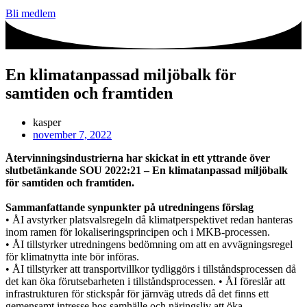
Bli medlem
En klimatanpassad miljöbalk för
samtiden och framtiden
kasper
november 7, 2022
Återvinningsindustrierna har skickat in ett yttrande över
slutbetänkande SOU 2022:21 – En klimatanpassad miljöbalk
för samtiden och framtiden.
Sammanfattande synpunkter på utredningens förslag
• ÅI avstyrker platsvalsregeln då klimatperspektivet redan hanteras
inom ramen för lokaliseringsprincipen och i MKB-processen.
• ÅI tillstyrker utredningens bedömning om att en avvägningsregel
för klimatnytta inte bör införas.
• ÅI tillstyrker att transportvillkor tydliggörs i tillståndsprocessen då
det kan öka förutsebarheten i tillståndsprocessen. • ÅI föreslår att
infrastrukturen för stickspår för järnväg utreds då det finns ett
gemensamt intresse hos samhälle och näringsliv att öka