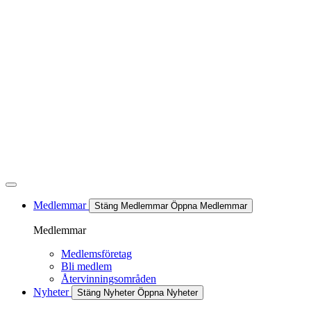
Hoppa
till
innehåll
Medlemmar
Stäng Medlemmar
Öppna Medlemmar
Medlemmar
Medlemsföretag
Bli medlem
Återvinningsområden
Nyheter
Stäng Nyheter
Öppna Nyheter