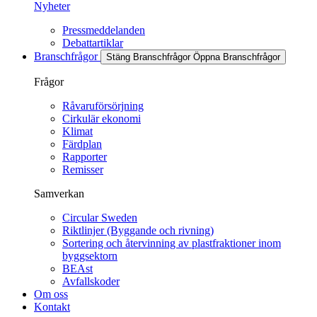
Nyheter
Pressmeddelanden
Debattartiklar
Branschfrågor
Stäng Branschfrågor
Öppna Branschfrågor
Frågor
Råvaruförsörjning
Cirkulär ekonomi
Klimat
Färdplan
Rapporter
Remisser
Samverkan
Circular Sweden
Riktlinjer (Byggande och rivning)
Sortering och återvinning av plastfraktioner inom
byggsektorn
BEAst
Avfallskoder
Om oss
Kontakt