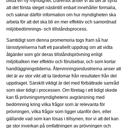
bilda en ny myndighet. Däremot anser vi att det är synd
att det första steget nästintill enbart innehåller formalia,
och saknar därför information om hur myndigheten ska
arbeta för att det ska bli en mer effektiv och samordnad
miljöbedömnings- och tillståndsprocess.
Samtidigt som denna promemoria togs fram så har
länsstyrelserna haft ett parallellt uppdrag om att vidta
åtgärder som gör deras tillståndsprövning enligt
miljöbalken mer effektiv och förutsebar, och som kortar
handläggningstiderna. Återvinningsindustrierna anser att
det är av stor vikt att ta lärdomar från resultaten från det
uppdraget. Särskilt viktigt är det med förbättrade samråd
som sker tidigt i processen. Om företag i ett tidigt skede
kan få prövningsmyndighetens avgränsning med
bedömning kring vilka frågor som är relevanta för
prövningen, vilka frågor som ligger utanför den, eller
gällande vad som kan lösas i tillsynen, tror vi att det kan
ge stor inverkan på omfattningen av prövningen och