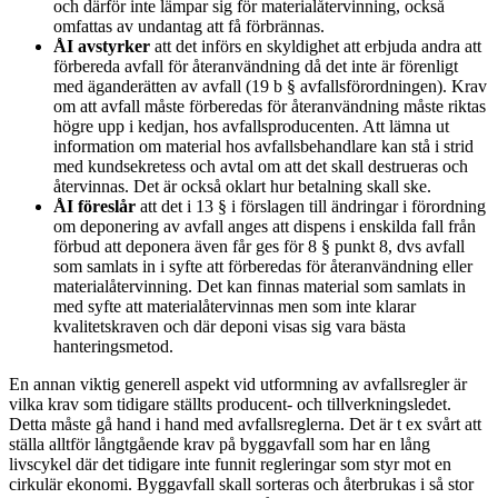
och därför inte lämpar sig för materialåtervinning, också
omfattas av undantag att få förbrännas.
ÅI avstyrker
att det införs en skyldighet att erbjuda andra att
förbereda avfall för återanvändning då det inte är förenligt
med äganderätten av avfall (19 b § avfallsförordningen). Krav
om att avfall måste förberedas för återanvändning måste riktas
högre upp i kedjan, hos avfallsproducenten. Att lämna ut
information om material hos avfallsbehandlare kan stå i strid
med kundsekretess och avtal om att det skall destrueras och
återvinnas. Det är också oklart hur betalning skall ske.
ÅI föreslår
att det i 13 § i förslagen till ändringar i förordning
om deponering av avfall anges att dispens i enskilda fall från
förbud att deponera även får ges för 8 § punkt 8, dvs avfall
som samlats in i syfte att förberedas för återanvändning eller
materialåtervinning. Det kan finnas material som samlats in
med syfte att materialåtervinnas men som inte klarar
kvalitetskraven och där deponi visas sig vara bästa
hanteringsmetod.
En annan viktig generell aspekt vid utformning av avfallsregler är
vilka krav som tidigare ställts producent- och tillverkningsledet.
Detta måste gå hand i hand med avfallsreglerna. Det är t ex svårt att
ställa alltför långtgående krav på byggavfall som har en lång
livscykel där det tidigare inte funnit regleringar som styr mot en
cirkulär ekonomi. Byggavfall skall sorteras och återbrukas i så stor