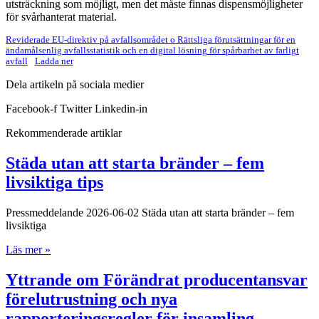
utsträckning som möjligt, men det måste finnas dispensmöjligheter
för svårhanterat material.
Reviderade EU-direktiv på avfallsområdet o Rättsliga förutsättningar för en
ändamålsenlig avfallsstatistik och en digital lösning för spårbarhet av farligt
avfall
Ladda ner
Dela artikeln på sociala medier
Facebook-f
Twitter
Linkedin-in
Rekommenderade artiklar
Städa utan att starta bränder – fem
livsiktiga tips
Pressmeddelande 2026-06-02 Städa utan att starta bränder – fem
livsiktiga
Läs mer »
Yttrande om Förändrat producentansvar
förelutrustning och nya
rapporteringsregler för insamling