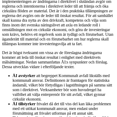
implementeringen av ändringarna i direktivet i slutändan avgör om
reglerna och intentionerna i direktivet leder till att främja och öka
cirkulära flöden av material. Det är i den praktiska tillämpningen av
reglerna det avgörs om de leder till önskat resultat. För att samhället
skall kunna dra nytta av den drivkraft, kompetens och vilja som
finns inom det svenska näringslivet att axla en ledande roll i
omställningen mot en cirkulär ekonomi, och göra de investeringar
som krävs, behövs ett regelverk som är tydligt och förutsebart. Utan
äganderätt till material och en förutsebarhet om hur reglerna skall
tillämpas kommer inte investeringsvilja att ta fart.
Det är högst tveksamt om vissa av de föreslagna ändringarna
kommer att leda till önskat resultat i enlighet med direktivets
målsättningar. Nedan sammanfattas ÅI:s synpunkter och förslag.
Dessa utvecklas vidare i efterföljande texter.
ÅI avstyrker
att begreppet Kommunalt avfall likställs med
kommunalt ansvar. Definitionen är framtagen för statistiska
ändamål, vilket bör förtydligas i lagstiftningen på samma sätt
som i direktivet. Verksamheter bör som huvudregel ha
valfrihet att välja entreprenör för sitt avfall, vilket gynnar
cirkulär ekonomi.
ÅI tillstyrker
frivalet då det till viss del kan läka problemen
med ett utökat kommunalt ansvar, men endast under
förutsättning att frivalet utformas på ett annat sätt.