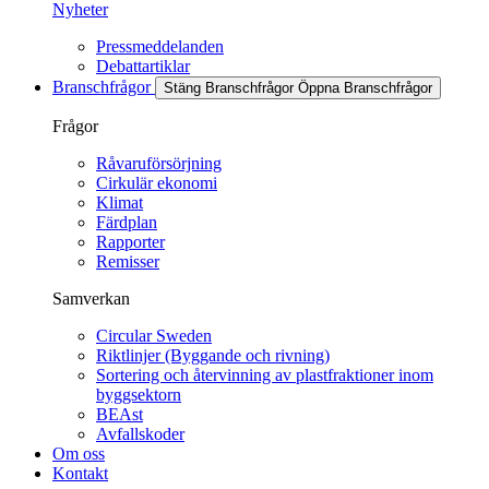
Nyheter
Pressmeddelanden
Debattartiklar
Branschfrågor
Stäng Branschfrågor
Öppna Branschfrågor
Frågor
Råvaruförsörjning
Cirkulär ekonomi
Klimat
Färdplan
Rapporter
Remisser
Samverkan
Circular Sweden
Riktlinjer (Byggande och rivning)
Sortering och återvinning av plastfraktioner inom
byggsektorn
BEAst
Avfallskoder
Om oss
Kontakt