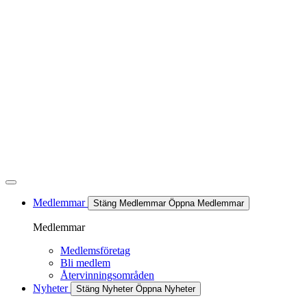
Hoppa
till
innehåll
Medlemmar
Stäng Medlemmar
Öppna Medlemmar
Medlemmar
Medlemsföretag
Bli medlem
Återvinningsområden
Nyheter
Stäng Nyheter
Öppna Nyheter