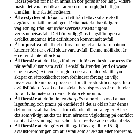
Tidsaspekten för när en anmälan bör göras är för lång. Vidare
måste det vara avfallsalstraren som har möjlighet att göra
anmälan, inte fastighetsägaren.
ÅI avstyrker
att frågan om fett från fettavskiljare skall
avgöras i rättstillämpningen. Detta material har tidigare i
vägledning från Naturvårdsverkets ansetts utgöra
verksamhetsavfall. Det bör tydliggöras i lagstiftningen att
avfallet undantas från definitionen kommunalt avfall.
ÅI är
positiva
till att det införs möjlighet att ta fram nationella
kriterier för när avfall slutar vara avfall. Denna möjlighet är
emellertid inte tillräcklig.
ÅI föreslår
att det i lagstiftningen införs en beslutsprocess för
när avfall slutar vara avfall i enskilda ärenden (end of waste
single cases). Att endast reglera dessa ärenden via tillsynen
skapar en rättsosäkerhet som förhindrar företag att vilja
investera i teknik och processer för att produktifiera specifika
avfallsflöden. Avsaknad av sådan beslutsprocess är ett hinder
för att lyfta material i den cirkulära ekonomin.
ÅI föreslår
att definitionen
återfylla
samordnas med annan
lagstiftning och praxis på området då det är oklart hur denna
definition skall hanteras i förhållande till andra regler. ÅI ser
det som viktigt att det tas fram närmare vägledning på området
samt att återvinningsbranschen blir involverade i detta arbete.
ÅI föreslår
att det görs ett tillägg i förslag till ny 15 i § i
avfallsförordningen om att avfall som är skadat eller förorenat,